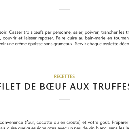
soir. Casser trois œufs par personne, saler, poivrer, trancher les tr
t, couvrir et laisser reposer. Faire cuire au bain-marie en tournan
btenir une crème épaisse sans grumeaux. Servir chaque assiette déc
RECETTES
FILET DE BŒUF AUX TRUFFE
e convenance (four, cocotte ou en croûte) et votre goût. Prépare
au, cuire quelques échalotes avec un peu de vin blanc, sans les lai