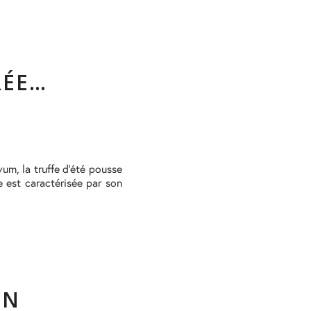
RÉE…
um, la truffe d’été pousse
e est caractérisée par son
ON