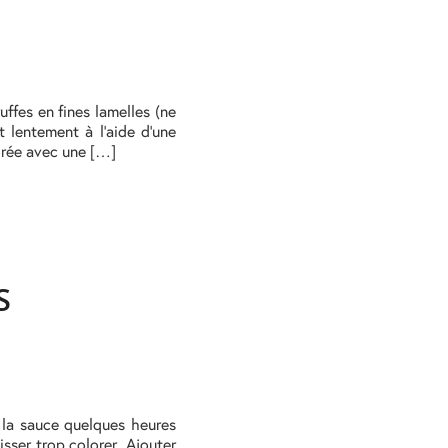
uffes en fines lamelles (ne
t lentement à l’aide d’une
orée avec une […]
S
r la sauce quelques heures
sser trop colorer. Ajouter