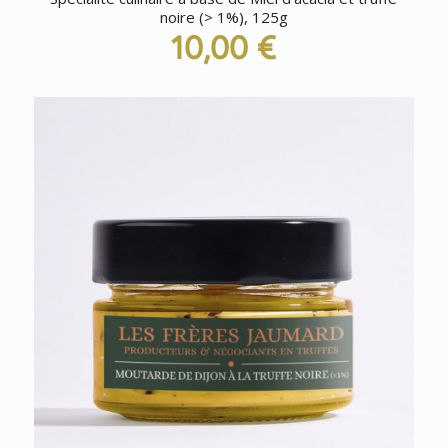
noire (> 1%), 125g
10,00
€